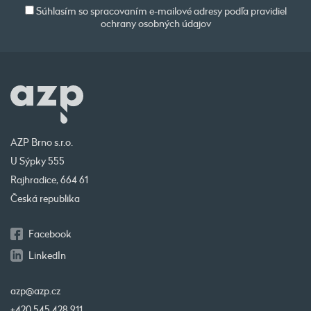
Súhlasím so spracovaním e-mailové adresy podľa pravidiel
ochrany osobných údajov
AZP Brno s.r.o.
U Sýpky 555
Rajhradice, 664 61
Česká republika
Facebook
LinkedIn
azp@azp.cz
+420 545 428 911