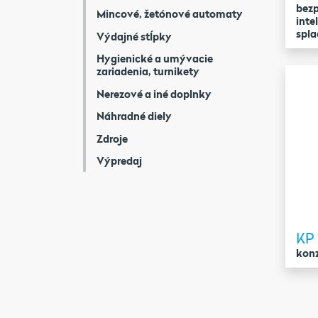
bezp
Mincové, žetónové automaty
inte
spl
Výdajné stĺpky
Hygienické a umývacie
zariadenia, turnikety
Nerezové a iné doplnky
Náhradné diely
Zdroje
Výpredaj
KP 
konz