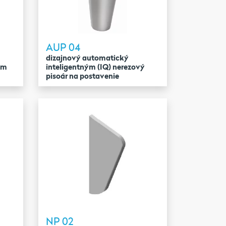
AUP 04
dizajnový automatický
ým
inteligentným (IQ) nerezový
pisoár na postavenie
NP 02