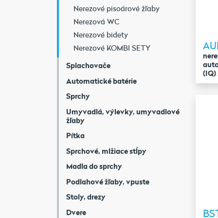
Nerezové pisoárové žľaby
Nerezová WC
Nerezové bidety
AU
Nerezové KOMBI SETY
nere
aut
Splachovače
(IQ
Automatické batérie
Sprchy
Umyvadlá, výlevky, umyvadlové
žľaby
Pítka
Sprchové, mlžiace stĺpy
Madla do sprchy
Podlahové žľaby, vpuste
Stoly, drezy
BS
Dvere