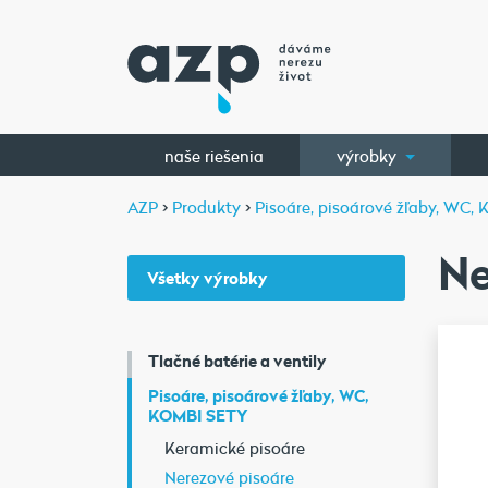
naše riešenia
výrobky
AZP
>
Produkty
>
Pisoáre, pisoárové žľaby, WC,
Ne
Všetky výrobky
Tlačné batérie a ventily
Pisoáre, pisoárové žľaby, WC,
KOMBI SETY
Keramické pisoáre
Nerezové pisoáre