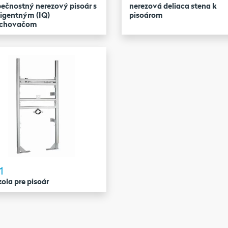
ečnostný nerezový pisoár s
nerezová deliaca stena k
ligentným (IQ)
pisoárom
achovačom
1
ola pre pisoár