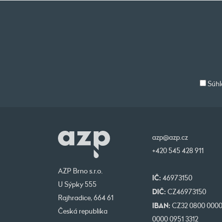
Súhl
azp@azp.cz
+420 545 428 911
AZP Brno s.r.o.
IČ:
46973150
U Sýpky 555
DIČ:
CZ46973150
Rajhradice, 664 61
IBAN:
CZ32 0800 000
Česká republika
0000 0951 3312