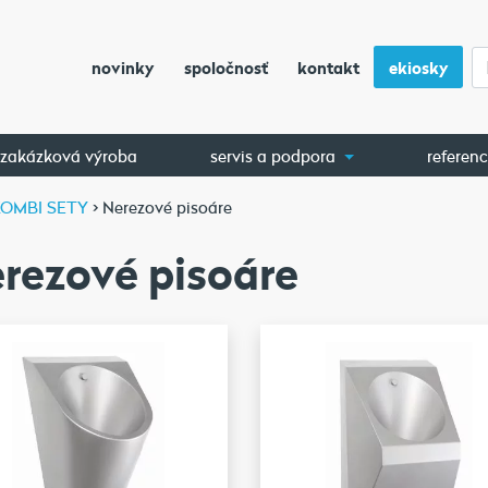
novinky
spoločnosť
kontakt
ekiosky
zakázková výroba
servis a podpora
referenc
 KOMBI SETY
>
Nerezové pisoáre
rezové pisoáre