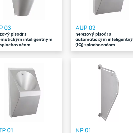
P 03
AUP 02
zový pisoár s
nerezový pisoár s
omatickým inteligentným
automatickým inteligentn
) splachovačom
(IQ) splachovačom
TP 01
NP 01