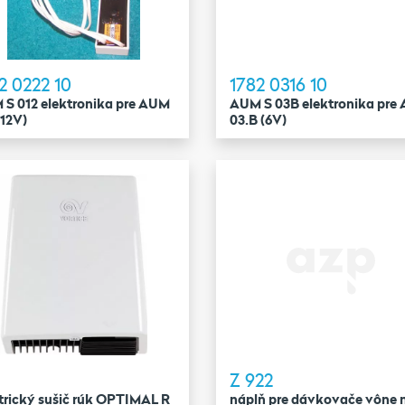
2 0222 10
1782 0316 10
S 012 elektronika pre AUM
AUM S 03B elektronika pre
(12V)
03.B (6V)
Z 922
trický sušič rúk OPTIMAL R
náplň pre dávkovače vône 