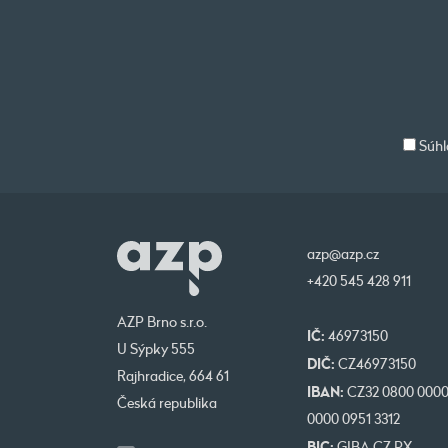
Súhl
azp@azp.cz
+420 545 428 911
AZP Brno s.r.o.
IČ:
46973150
U Sýpky 555
DIČ:
CZ46973150
Rajhradice, 664 61
IBAN:
CZ32 0800 000
Česká republika
0000 0951 3312
BIC:
GIBA CZ PX