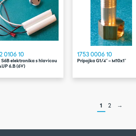
2 0106 10
1753 0006 10
S6B elektronika s hlavicou
Prípojka G1/4″ – M10x1″
AUP 6.B (6V)
1
2
→