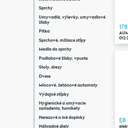
Sprchy
Umyvadlá, výlevky, umyvadlové
žľaby
178
Pítka
AUM 
012 
Sprchové, mlžiace stĺpy
Madla do sprchy
Podlahové žľaby, vpuste
Stoly, drezy
Dvere
Mincové, žetónové automaty
Výdajné stĺpky
Hygienické a umývacie
zariadenia, turnikety
Nerezové a iné doplnky
E8
Náhradné diely
elek