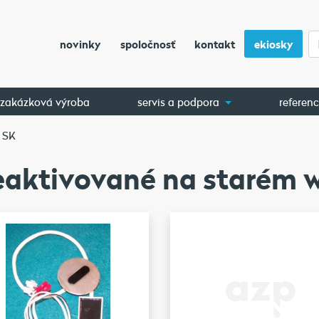
novinky
spoločnosť
kontakt
ekiosky
zakázková výroba
servis a podpora
referenc
 SK
aktivované na starém 