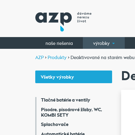
naše riešenia
výrobky
AZP
>
Produkty
>
Deaktivované na starém webu
De
Všetky výrobky
Tlačné batérie a ventily
Pisoáre, pisoárové žľaby, WC,
KOMBI SETY
Splachovače
Automatické batérie