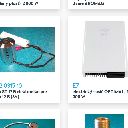
dený plast), 2 000 W
dvere AROMAG
2 0315 10
E7
ST 12 B elektronika pre
elektrický sušič OPTIMAL, 
12.B (6V)
000 W