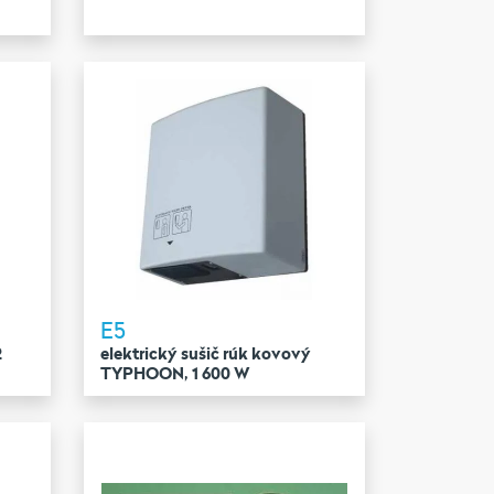
E5
2
elektrický sušič rúk kovový
TYPHOON, 1 600 W