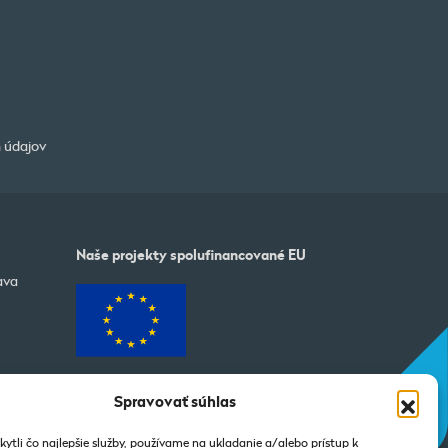
 údajov
Naše projekty spolufinancované EU
ava
Spravovať súhlas
ytli čo najlepšie služby, používame na ukladanie a/alebo prístup k