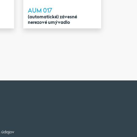
AUM 017
(automatické) závesné
nerezové umývadlo
 údajov