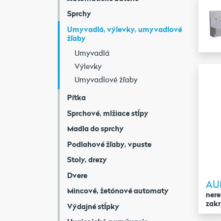
Sprchy
Umyvadlá, výlevky, umyvadlové
žľaby
Umyvadlá
Výlevky
Umyvadlové žľaby
Pítka
Sprchové, mlžiace stĺpy
Madla do sprchy
Podlahové žľaby, vpuste
Stoly, drezy
Dvere
AU
Mincové, žetónové automaty
nere
zak
Výdajné stĺpky