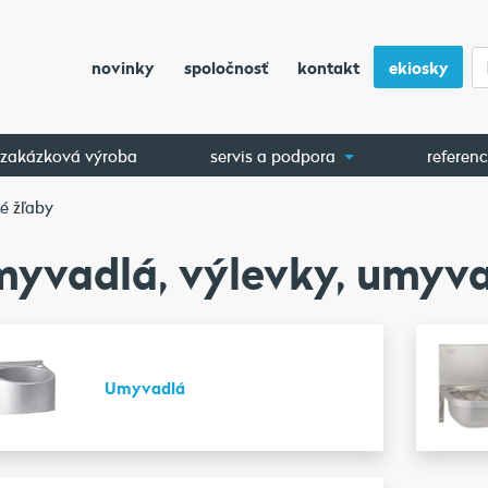
novinky
spoločnosť
kontakt
ekiosky
zakázková výroba
servis a podpora
referenc
é žľaby
yvadlá, výlevky, umyva
Umyvadlá