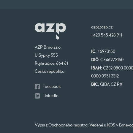
azp@azp.cz
+420 545 428 911
AZP Brno s.r.o.
IČ:
46973150
U Sýpky 555
DIČ:
CZ46973150
Rajhradice, 664 61
IBAN:
CZ32 0800 000
Česká republika
0000 0951 3312
BIC:
GIBA CZ PX
Facebook
LinkedIn
Výpis z Obchodného registra: Vedené u KOS v Brne-od