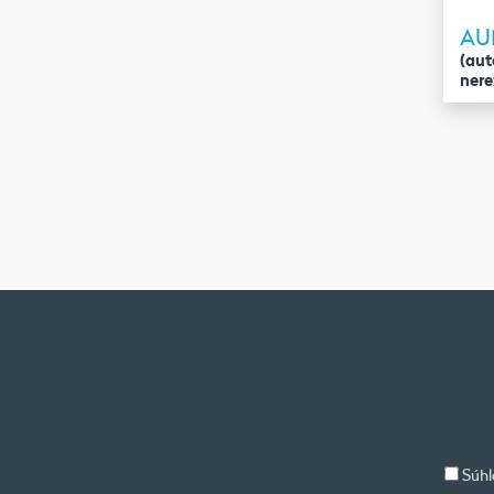
AU
(aut
ner
Súhl