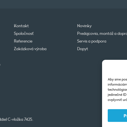
Kontakt
Novinky
Spoločnosť
Predajcovia, montáž a dopr
Referencie
Servis a podpora
Zakázková výroba
Dopyt
0
Aby sme posk
informáciám 
technológiam
jedinečné I
ovplyvniť urč
P
diel C-vložka 7425.