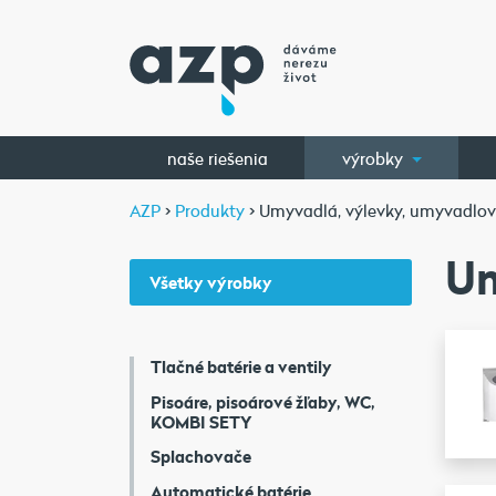
naše riešenia
výrobky
AZP
>
Produkty
>
Umyvadlá, výlevky, umyvadlov
Um
Všetky výrobky
Tlačné batérie a ventily
Pisoáre, pisoárové žľaby, WC,
KOMBI SETY
Splachovače
Automatické batérie