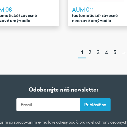
M 08
AUM 011
omatické) závesné
(automatické) závesné
ezové umývadlo
nerezové umývadlo
1
2
3
4
5
→
Odoberajte náš newsletter
asím so spracovaním e-mailové adresy podľa pravidiel
ochrany osobných