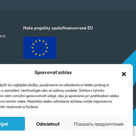
Naše projekty spolufinancované EU
ava
Spravovať súhlas
ytli čo najlepšie služby, používame na ukladanie a/alebo prístup k
o zariadení, technológie ako sú súbory cookies. Súhlas s týmito
i nám umožní spracovávať údaje, ako je správanie pri prehliadaní alebo
D na tomto webe. Nesúhlas alebo odvolanie súhlasu môže nepriaznivo
ité vlastnosti a funkcie.
rijať
Odmietnuť
Показать предпочтения