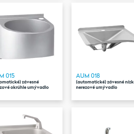
M 015
AUM 018
omatické) závesné
(automatické) závesné nízk
ezové okrúhle umývadlo
nerezové umývadlo