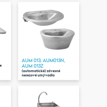
AUM 013, AUM013N,
AUM 013Z
e
(automatické) závesné
nerezové umývadlo