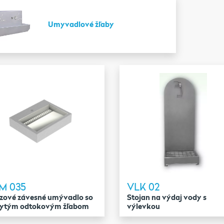
Umyvadlové žľaby
M 035
VLK 02
zové závesné umývadlo so
Stojan na výdaj vody s
rytým odtokovým žľabom
výlevkou