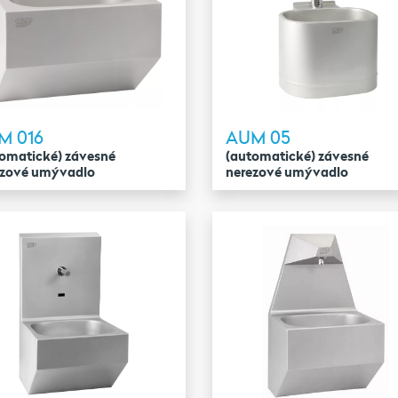
M 016
AUM 05
omatické) závesné
(automatické) závesné
ezové umývadlo
nerezové umývadlo