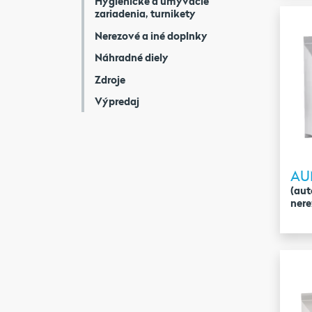
Hygienické a umývacie
zariadenia, turnikety
Nerezové a iné doplnky
Náhradné diely
Zdroje
Výpredaj
AU
(aut
ner