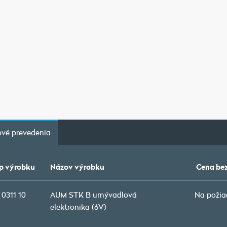
vé prevedenia
p výrobku
Názov výrobku
Cena be
 0311 10
AUM STK B umývadlová
Na požia
elektronika (6V)