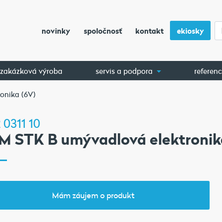
novinky
spoločnosť
kontakt
ekiosky
zakázková výroba
servis a podpora
referenc
onika (6V)
 0311 10
M STK B umývadlová elektronik
Mám záujem o produkt