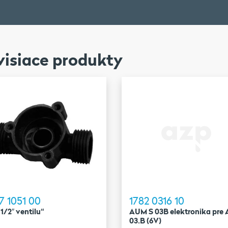
visiace produkty
7 1051 00
1782 0316 10
 1/2″ ventilu“
AUM S 03B elektronika pre
03.B (6V)