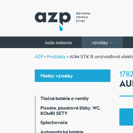
naše riešenia
výrobky
AZP
>
Produkty
> AUM STK B umývadlová elektr
1782
Všetky výrobky
AU
Tlačné batérie a ventily
Pisoáre, pisoárové žľaby, WC,
KOMBI SETY
Splachovače
Automatické batérie