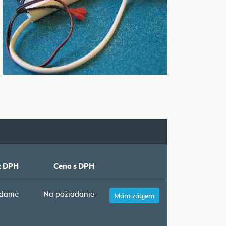
z DPH
Cena s DPH
danie
Na požiadanie
Mám záujem