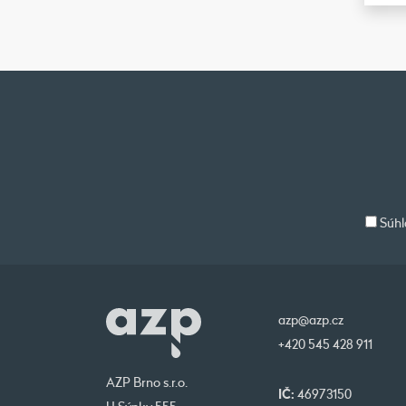
Súhl
azp@azp.cz
+420 545 428 911
AZP Brno s.r.o.
IČ:
46973150