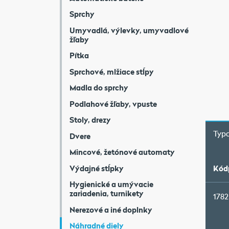
Sprchy
Umyvadlá, výlevky, umyvadlové
žľaby
Pítka
Sprchové, mlžiace stĺpy
Madla do sprchy
Podlahové žľaby, vpuste
Stoly, drezy
Typo
Dvere
Mincové, žetónové automaty
Výdajné stĺpky
Kód
Hygienické a umývacie
zariadenia, turnikety
1782
Nerezové a iné doplnky
Náhradné diely