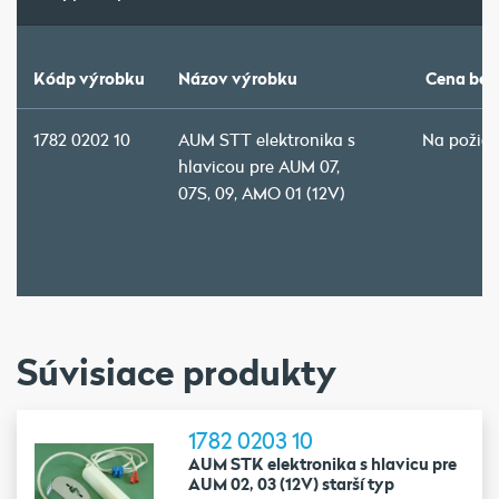
Kódp výrobku
Názov výrobku
Cena bez
1782 0202 10
AUM STT elektronika s
Na požia
hlavicou pre AUM 07,
07S, 09, AMO 01 (12V)
Súvisiace produkty
1782 0203 10
AUM STK elektronika s hlavicu pre
AUM 02, 03 (12V) starší typ