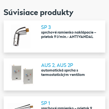
Súvisiace produkty
SP 3
sprchové ramienko naklápacie –
prietok 9 l/min.- ANTIVANDAL
AUS 2, AUS 2P
automatická sprcha s
termostatickým ventilom
SP 1
sprchové ramienko – prietok 9