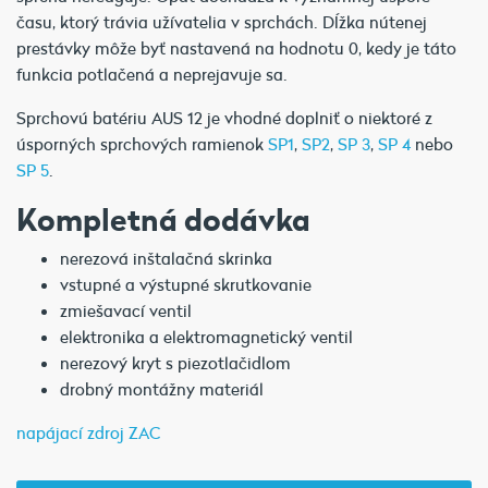
času, ktorý trávia užívatelia v sprchách. Dĺžka nútenej
prestávky môže byť nastavená na hodnotu 0, kedy je táto
funkcia potlačená a neprejavuje sa.
Sprchovú batériu AUS 12 je vhodné doplniť o niektoré z
úsporných sprchových ramienok
SP1
,
SP2
,
SP 3
,
SP 4
nebo
SP 5
.
Kompletná dodávka
nerezová inštalačná skrinka
vstupné a výstupné skrutkovanie
zmiešavací ventil
elektronika a elektromagnetický ventil
nerezový kryt s piezotlačidlom
drobný montážny materiál
napájací zdroj ZAC