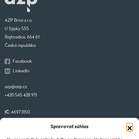
AZP Brno s.r.o.
U Sýpky 555
Rajhradice, 664 61
Česká republika
Facebook
LinkedIn
azp@azp.cz
+420 545 428 911
IČ:
46973150
DIČ:
CZ46973150
Spravovať súhlas
IBAN:
CZ32 0800 0000 0000 0951 3312
BIC:
GIBA CZ PX