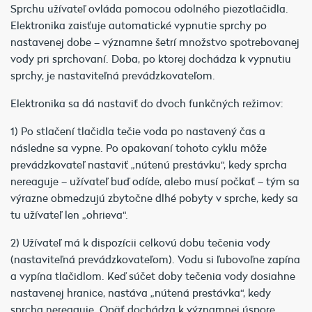
Sprchu užívateľ ovláda pomocou odolného piezotlačidla.
Elektronika zaisťuje automatické vypnutie sprchy po
nastavenej dobe – významne šetrí množstvo spotrebovanej
vody pri sprchovaní. Doba, po ktorej dochádza k vypnutiu
sprchy, je nastaviteľná prevádzkovateľom.
Elektronika sa dá nastaviť do dvoch funkčných režimov:
1) Po stlačení tlačidla tečie voda po nastavený čas a
následne sa vypne. Po opakovaní tohoto cyklu môže
prevádzkovateľ nastaviť „nútenú prestávku“, kedy sprcha
nereaguje – užívateľ buď odíde, alebo musí počkať – tým sa
výrazne obmedzujú zbytočne dlhé pobyty v sprche, kedy sa
tu užívateľ len „ohrieva“.
2) Užívateľ má k dispozícii celkovú dobu tečenia vody
(nastaviteľná prevádzkovateľom). Vodu si ľubovoľne zapína
a vypína tlačidlom. Keď súčet doby tečenia vody dosiahne
nastavenej hranice, nastáva „nútená prestávka“, kedy
sprcha nereaguje. Opäť dochádza k významnej úspore