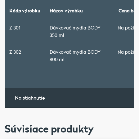
Kódp výrobku
Názov výrobku
Cena bez
Z 301
Dávkovač mydla BODY
Na požia
350 ml
Z 302
Dávkovač mydla BODY
Na požia
800 ml
Na stiahnutie
Súvisiace produkty