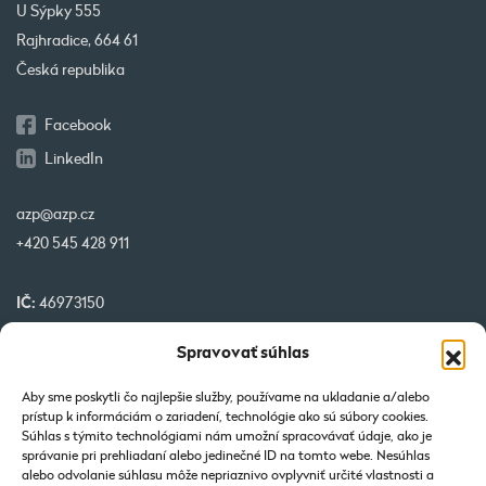
U Sýpky 555
Rajhradice, 664 61
Česká republika
Facebook
LinkedIn
azp@azp.cz
+420 545 428 911
IČ:
46973150
DIČ:
CZ46973150
Spravovať súhlas
IBAN:
CZ32 0800 0000 0000 0951 3312
BIC:
GIBA CZ PX
Aby sme poskytli čo najlepšie služby, používame na ukladanie a/alebo
prístup k informáciám o zariadení, technológie ako sú súbory cookies.
Súhlas s týmito technológiami nám umožní spracovávať údaje, ako je
Naše projekty spolufinancované EU
správanie pri prehliadaní alebo jedinečné ID na tomto webe. Nesúhlas
alebo odvolanie súhlasu môže nepriaznivo ovplyvniť určité vlastnosti a