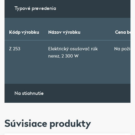
Typové prevedenia
Kódp výrobku
Názov výrobku
Cena bez
Z 253
Elektrický osušovač rúk
Na požia
nerez, 2 300 W
Na stiahnutie
Súvisiace produkty