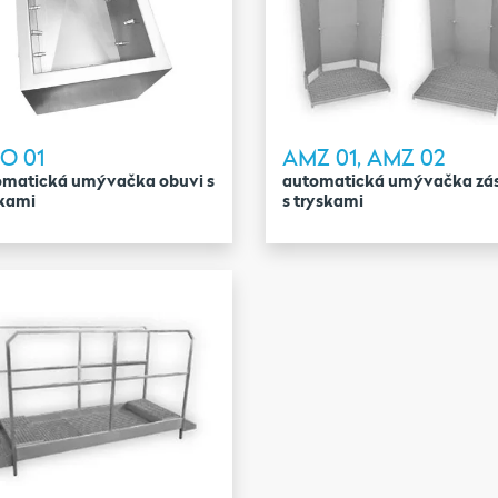
O 01
AMZ 01, AMZ 02
omatická umývačka obuvi s
automatická umývačka zás
skami
s tryskami