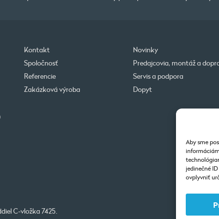
Kontakt
Novinky
Spoločnosť
Predajcovia, montáž a dopr
Referencie
Servis a podpora
Zakázková výroba
Dopyt
0
Aby sme posk
informáciám 
technológiam
jedinečné I
ovplyvniť urč
P
diel C-vložka 7425.