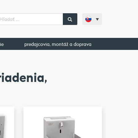
ie
predajcovia, montáž a doprava
iadenia,