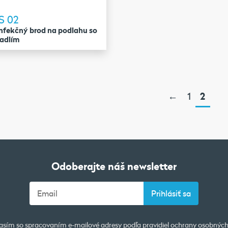
S 02
nfekčný brod na podlahu so
radlím
←
1
2
Odoberajte náš newsletter
asím so spracovaním e-mailové adresy podľa pravidiel
ochrany osobných