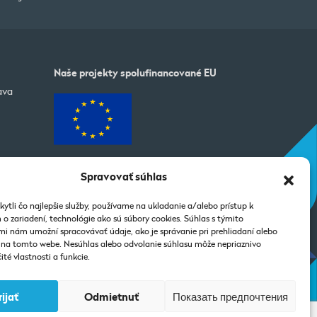
Naše projekty spolufinancované EU
ava
Spravovať súhlas
ytli čo najlepšie služby, používame na ukladanie a/alebo prístup k
o zariadení, technológie ako sú súbory cookies. Súhlas s týmito
i nám umožní spracovávať údaje, ako je správanie pri prehliadaní alebo
D na tomto webe. Nesúhlas alebo odvolanie súhlasu môže nepriaznivo
ité vlastnosti a funkcie.
rijať
Odmietnuť
Показать предпочтения