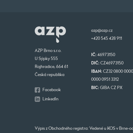
azp@azp.cz
+420 545 428 911
AZP Brno s.r.o.
IČ:
46973150
U Sýpky 555
DIČ:
CZ46973150
Rajhradice, 664 61
IBAN:
CZ32 0800 000
Česká republika
0000 0951 3312
BIC:
GIBA CZ PX
Facebook
LinkedIn
Výpis z Obchodného registra: Vedené u KOS v Brne-od