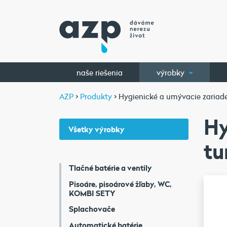
naše riešenia
výrobky
AZP
>
Produkty
>
Hygienické a umývacie zariade
Hy
Všetky výrobky
tu
Tlačné batérie a ventily
Pisoáre, pisoárové žľaby, WC,
KOMBI SETY
Splachovače
Automatické batérie