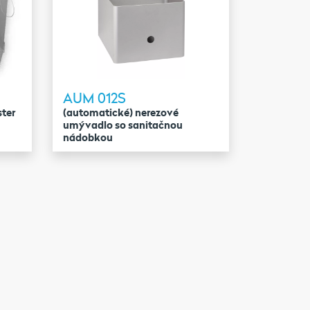
AUM 012S
ter
(automatické) nerezové
umývadlo so sanitačnou
nádobkou