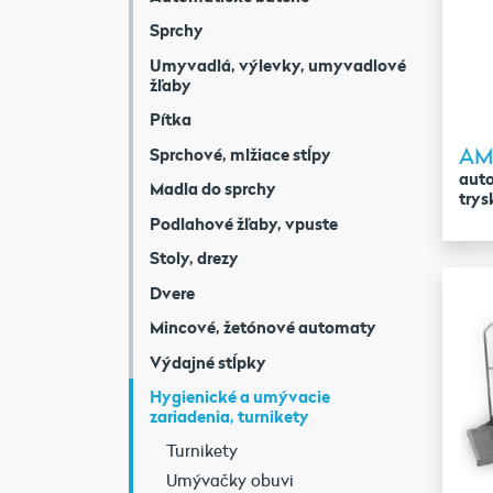
Sprchy
Umyvadlá, výlevky, umyvadlové
žľaby
Pítka
AM
Sprchové, mlžiace stĺpy
aut
Madla do sprchy
try
Podlahové žľaby, vpuste
Stoly, drezy
Dvere
Mincové, žetónové automaty
Výdajné stĺpky
Hygienické a umývacie
zariadenia, turnikety
Turnikety
Umývačky obuvi