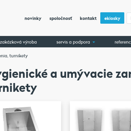
novinky
spoločnosť
kontakt
ekiosky
zakázková výroba
servis a podpora
referenc
nia, turnikety
gienické a umývacie zar
rnikety