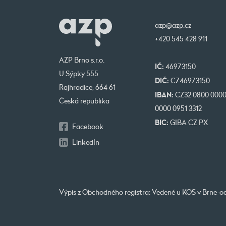
azp@azp.cz
+420 545 428 911
AZP Brno s.r.o.
IČ:
46973150
U Sýpky 555
DIČ:
CZ46973150
Rajhradice, 664 61
IBAN:
CZ32 0800 000
Česká republika
0000 0951 3312
BIC:
GIBA CZ PX
Facebook
LinkedIn
Výpis z Obchodného registra: Vedené u KOS v Brne-od