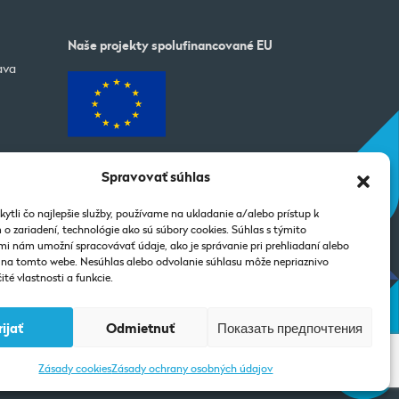
Naše projekty spolufinancované EU
ava
Spravovať súhlas
ytli čo najlepšie služby, používame na ukladanie a/alebo prístup k
o zariadení, technológie ako sú súbory cookies. Súhlas s týmito
i nám umožní spracovávať údaje, ako je správanie pri prehliadaní alebo
D na tomto webe. Nesúhlas alebo odvolanie súhlasu môže nepriaznivo
ité vlastnosti a funkcie.
rijať
Odmietnuť
Показать предпочтения
Zásady cookies
Zásady ochrany osobných údajov