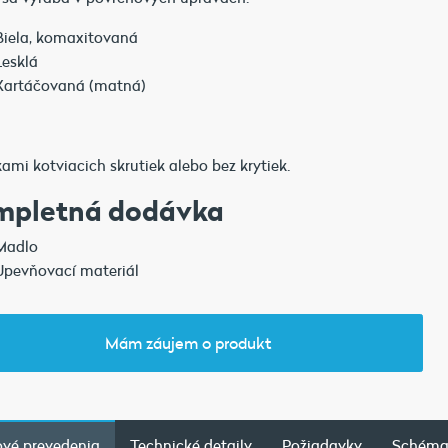
Biela, komaxitovaná
Lesklá
Kartáčovaná (matná)
kami kotviacich skrutiek alebo bez krytiek.
mpletná dodávka
Madlo
Upevňovací materiál
Mám záujem o produkt
vé prevedenia
Technické detaily
Požiadavky
Schém