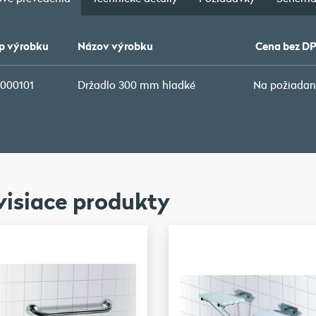
p výrobku
Názov výrobku
Cena bez D
7000101
Držadlo 300 mm hladké
Na požiadan
visiace produkty