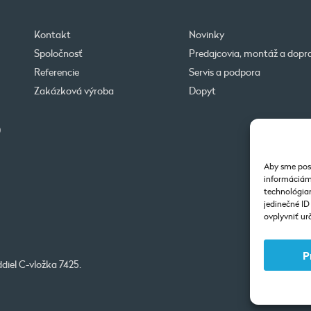
Kontakt
Novinky
Spoločnosť
Predajcovia, montáž a dopr
Referencie
Servis a podpora
Zakázková výroba
Dopyt
0
Aby sme posk
informáciám 
technológiam
jedinečné I
ovplyvniť urč
P
diel C-vložka 7425.