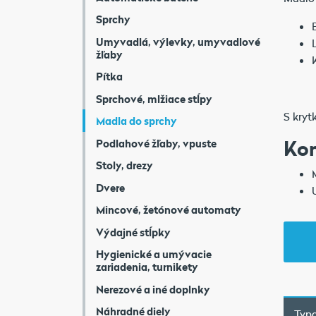
Sprchy
Umyvadlá, výlevky, umyvadlové
žľaby
Pítka
Sprchové, mlžiace stĺpy
S kryt
Madla do sprchy
Ko
Podlahové žľaby, vpuste
Stoly, drezy
Dvere
Mincové, žetónové automaty
Výdajné stĺpky
Hygienické a umývacie
zariadenia, turnikety
Nerezové a iné doplnky
Náhradné diely
Typo