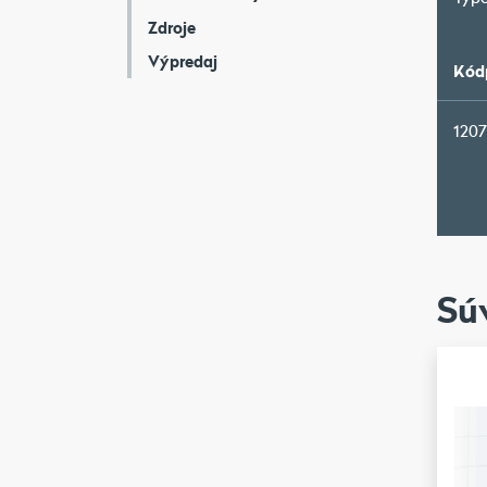
Zdroje
Výpredaj
Kód
120
Sú