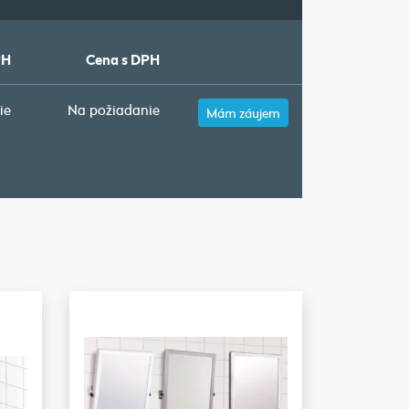
PH
Cena s DPH
ie
Na požiadanie
Mám záujem