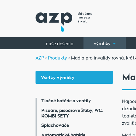
naše riešenia
výrobky
AZP
>
Produkty
> Madla pro invalidy rovná, krát
Mad
Všetky výrobky
Tlačné batérie a ventily
Najpou
držadi
Pisoáre, pisoárové žľaby, WC,
KOMBI SETY
toalet
zvoli
Splachovače
Automatické batérie
Madlo 