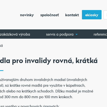
novinky
spoločnosť
kontakt
ekiosky
zakázková výroba
servis a podpora
referenc
ká
la pro invalidy rovná, krátká
žívanejším druhom invalidných madiel (invalidných
el), sú krátke rovné madlá pre využitie v kúpeľniach,
ách alebo na krátkych schodoch. Dĺžku madiel je možné
ť od 300 mm do 800 mm po 100 mm krokoch.
sa vyrába v povrchových úpravách: