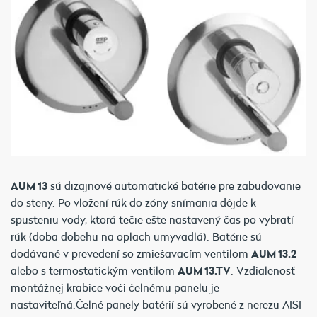
AUM 13
sú dizajnové automatické batérie pre zabudovanie
do steny. Po vložení rúk do zóny snímania dôjde k
spusteniu vody, ktorá tečie ešte nastavený čas po vybratí
rúk (doba dobehu na oplach umyvadlá). Batérie sú
dodávané v prevedení so zmiešavacím ventilom
AUM 13.2
alebo s termostatickým ventilom
AUM 13.TV
. Vzdialenosť
montážnej krabice voči čelnému panelu je
nastaviteľná.Čelné panely batérií sú vyrobené z nerezu AISI