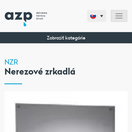
Zobraziť kategórie
NZR
Nerezové zrkadlá