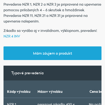
Prevedenie NZR 1, NZR 2 a NZR 3 je pripravené na upevnenie
pomocou priložených 4 – 6 skrutiek a hmoždiniek.
Prevedenie NZR 11, NZR 21 a NZR 31 je pripravené na
upevnenie nalepením.
Zrkadlo sa vyrába aj v invalidnom, výklopnom, prevedení:
NZR 4 INV
Mám záujem o produkt
Typové prevedenia
Kódp výrobku
Názov výrobku
Cena bez
NZR 1
nerezové zrkadlo 400 x
Na požia