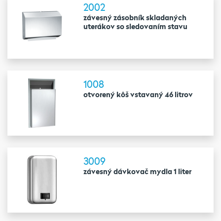
2002
závesný zásobník skladaných
uterákov so sledovaním stavu
1008
otvorený kôš vstavaný 46 litrov
3009
závesný dávkovač mydla 1 liter