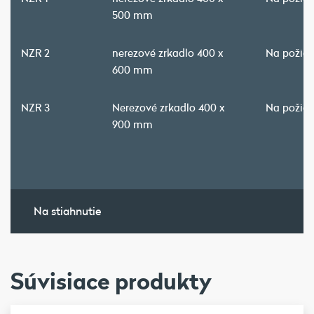
500 mm
NZR 2
nerezové zrkadlo 400 x
Na požia
600 mm
NZR 3
Nerezové zrkadlo 400 x
Na požia
900 mm
Na stiahnutie
Súvisiace produkty