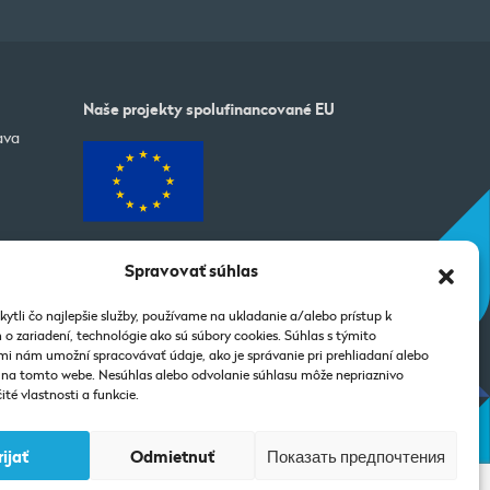
Naše projekty spolufinancované EU
ava
Spravovať súhlas
ytli čo najlepšie služby, používame na ukladanie a/alebo prístup k
o zariadení, technológie ako sú súbory cookies. Súhlas s týmito
i nám umožní spracovávať údaje, ako je správanie pri prehliadaní alebo
D na tomto webe. Nesúhlas alebo odvolanie súhlasu môže nepriaznivo
ité vlastnosti a funkcie.
rijať
Odmietnuť
Показать предпочтения