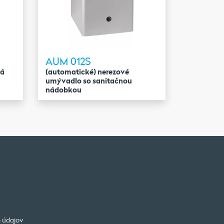
AUM 012S
vá
(automatické) nerezové
umývadlo so sanitačnou
nádobkou
 údajov