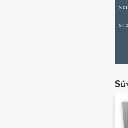
S 01
ST 0
Sú