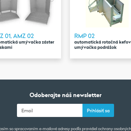
Z 01, AMZ 02
RMP 02
omatická umývačka záster
automatická rotačná kefo
yskami
umývačka podrážok
Odoberajte náš newsletter
asím so spracovaním e-mailové adresy podľa pravidiel
ochrany osobných