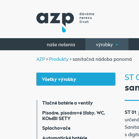
naše riešenia
výrobky
AZP
>
Produkty
> sanitačná nádoba ponorná
ST 
Všetky výrobky
sa
Tlačné batérie a ventily
ST 01
Pisoáre, pisoárové žľaby, WC,
KOMBI SETY
určená
Sanita
Splachovače
s digi
Automatické batérie