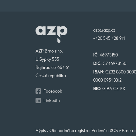
azp@azp.cz
+420 545 428 911
AZP Brno s.r.o.
IČ:
46973150
U Sýpky 555
DIČ:
CZ46973150
Rajhradice, 664 61
IBAN:
CZ32 0800 000
Česká republika
0000 0951 3312
BIC:
GIBA CZ PX
Facebook
LinkedIn
Výpis z Obchodného registra: Vedené u KOS v Brne-od