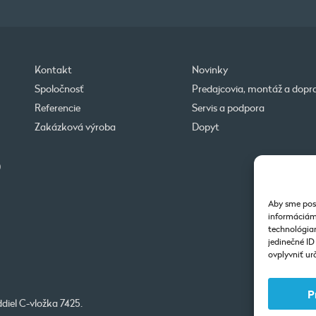
Kontakt
Novinky
Spoločnosť
Predajcovia, montáž a dopr
Referencie
Servis a podpora
Zakázková výroba
Dopyt
0
Aby sme posk
informáciám 
technológiam
jedinečné I
ovplyvniť urč
P
diel C-vložka 7425.