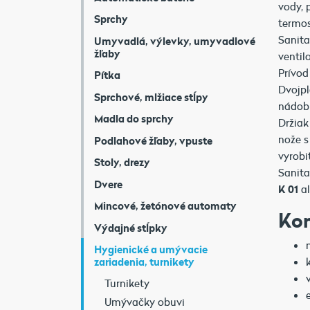
vody, 
Sprchy
termos
Sanit
Umyvadlá, výlevky, umyvadlové
žľaby
ventil
Prívod
Pítka
Dvojpl
Sprchové, mlžiace stĺpy
nádob
Madla do sprchy
Držia
nože s
Podlahové žľaby, vpuste
vyrobi
Stoly, drezy
Sanit
Dvere
K 01
al
Mincové, žetónové automaty
Ko
Výdajné stĺpky
Hygienické a umývacie
zariadenia, turnikety
Turnikety
Umývačky obuvi