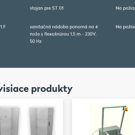
stojan pre ST 01
Na požia
1.F
sanitačná nádoba ponorná na 4
Na požia
nože s flexošnúrou 1,5 m - 230V,
50 Hz
visiace produkty