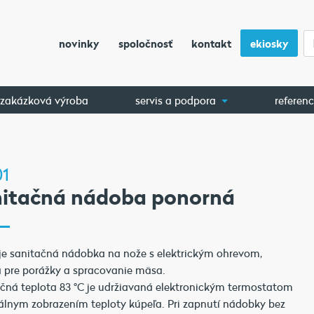
novinky
spoločnosť
kontakt
ekiosky
zakázková výroba
servis a podpora
referenc
01
nitačná nádoba ponorná
je sanitačná nádobka na nože s elektrickým ohrevom,
 pre porážky a spracovanie mäsa.
čná teplota 83 °C je udržiavaná elektronickým termostatom
tálnym zobrazením teploty kúpeľa. Pri zapnutí nádobky bez