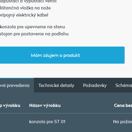
napúšťací a vypúšťací ventil
dištančná vložka na nože
prípojný elektrický kábel
 konzola pre upevnenie na stenu
 stojan pre postavenie na podlahu
Mám záujem o produkt
vé prevedenia
Technické detaily
Požiadavky
Schém
p výrobku
Názov výrobku
Cena be
konzola pre ST 01
Na požia