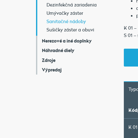
Dezinfekčná zariadenia
Umývačky záster
Sanitačné nádoby
K 01 –
Sušičky záster a obuvi
S 01 –
Nerezové a iné doplnky
Náhradné diely
Zdroje
Výpredaj
Typo
Kód
K 01