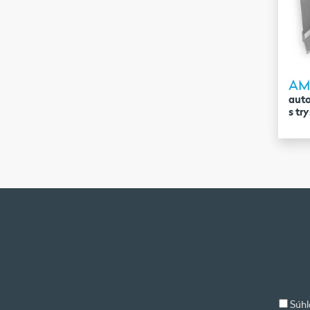
AM
aut
s tr
Súhl