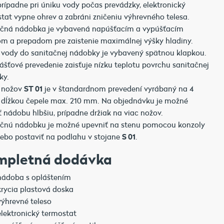
prípadne pri úniku vody počas prevádzky, elektronický
tat vypne ohrev a zabráni zničeniu výhrevného telesa.
ačná nádobka je vybavená napúšťacím a vypúšťacím
om a prepadom pre zaistenie maximálnej výšky hladiny.
 vody do sanitačnej nádobky je vybavený spätnou klapkou.
ášťové prevedenie zaisťuje nízku teplotu povrchu sanitačnej
ky.
k nožov
ST 01
je v štandardnom prevedení vyrábaný na 4
 dĺžkou čepele max. 210 mm. Na objednávku je možné
ť nádobu hlbšiu, prípadne držiak na viac nožov.
ačnú nádobku je možné upevniť na stenu pomocou konzoly
ebo postaviť na podlahu v stojane
S 01
.
mpletná dodávka
nádoba s opláštením
krycia plastová doska
výhrevné teleso
elektronický termostat