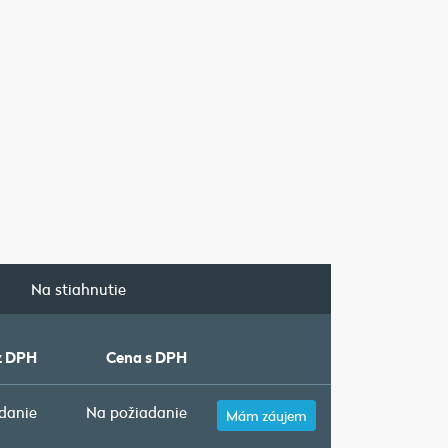
a
Na stiahnutie
z DPH
Cena s DPH
danie
Na požiadanie
Mám záujem