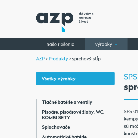
naše riešenia
výrobky
AZP
>
Produkty
> sprchový stĺp
SPS
Všetky výrobky
spr
Tlačné batérie a ventily
SPS 01
Pisoáre, pisoárové žľaby, WC,
KOMBI SETY
kempy 
sú mož
Splachovače
konštr
Automatické batérie