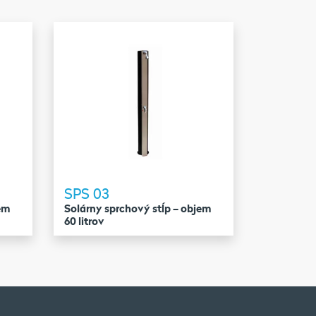
SPS 03
jem
Solárny sprchový stĺp – objem
60 litrov