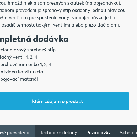
u hmoždiniek a samorezných skrutiek (na objednávku).
adnom prevedení je sprchový stĺp osadený jednou hlavicou
ným ventilom pre spustenie vody. Na objednávku je ho
osadiť termostatickými ventilmi alebo piezo tlačidlami.
mpletná dodávka
celonerezový sprchový stĺp
tlačný ventil 1, 2, 4
sprchové ramienko 1, 2, 4
kotviaca konštrukcia
spojovací materiál
Mám záujem o produkt
vé prevedenia
Technické detaily
Požiadavky
Schém