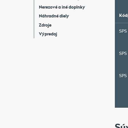
Nerezové a iné doplnky
Kód
Náhradné diely
Zdroje
SPS 
Výpredaj
SPS 
SPS 
Sú