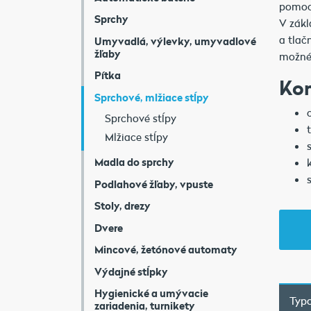
pomoco
Sprchy
V zákl
a tlač
Umyvadlá, výlevky, umyvadlové
žľaby
možné 
Pítka
Ko
Sprchové, mlžiace stĺpy
Sprchové stĺpy
Mlžiace stĺpy
Madla do sprchy
Podlahové žľaby, vpuste
Stoly, drezy
Dvere
Mincové, žetónové automaty
Výdajné stĺpky
Hygienické a umývacie
Typo
zariadenia, turnikety