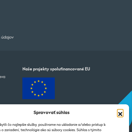
 údajov
Naše projekty spolufinancované EU
ava
Spravovať súhlas
ytli čo najlepšie služby, používame na ukladanie a/alebo prístup k
o zariadení, technológie ako sú súbory cookies. Súhlas s týmito