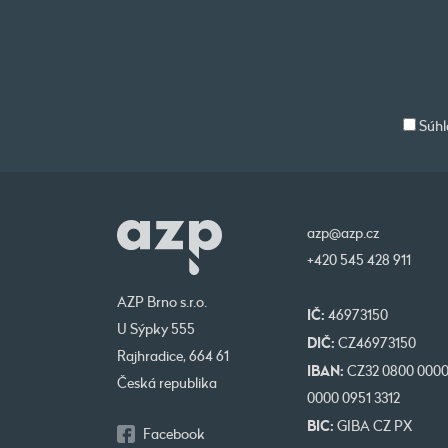
Súhl
azp@azp.cz
+420 545 428 911
AZP Brno s.r.o.
IČ:
46973150
U Sýpky 555
DIČ:
CZ46973150
Rajhradice, 664 61
IBAN:
CZ32 0800 000
Česká republika
0000 0951 3312
BIC:
GIBA CZ PX
Facebook