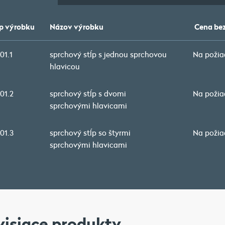
p výrobku
Názov výrobku
Cena be
01.1
sprchový stĺp s jednou sprchovou
Na požia
hlavicou
01.2
sprchový stĺp s dvomi
Na požia
sprchovými hlavicami
01.3
sprchový stĺp so štyrmi
Na požia
sprchovými hlavicami
visiace produkty