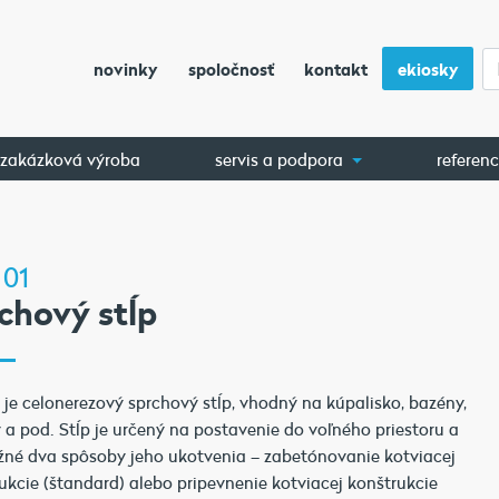
novinky
spoločnosť
kontakt
ekiosky
zakázková výroba
servis a podpora
referenc
 01
chový stĺp
 je celonerezový sprchový stĺp, vhodný na kúpalisko, bazény,
a pod. Stĺp je určený na postavenie do voľného priestoru a
né dva spôsoby jeho ukotvenia – zabetónovanie kotviacej
ukcie (štandard) alebo pripevnenie kotviacej konštrukcie