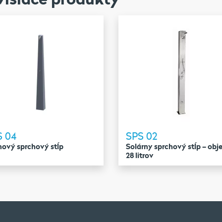
S 04
SPS 02
nový sprchový stĺp
Solárny sprchový stĺp – ob
28 litrov