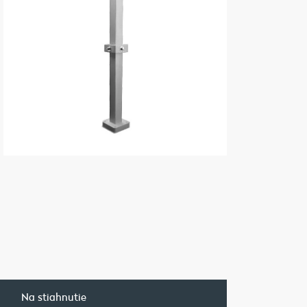
a
Na stiahnutie