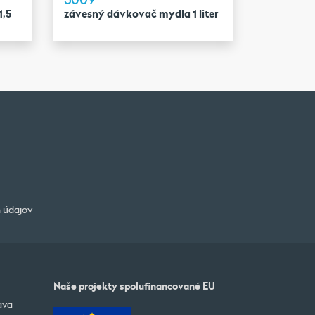
1,5
závesný dávkovač mydla 1 liter
 údajov
Naše projekty spolufinancované EU
ava