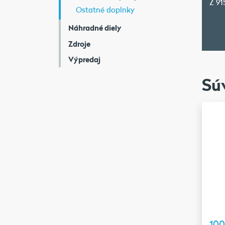
Z 91
Ostatné doplnky
Náhradné diely
Zdroje
Výpredaj
Sú
10