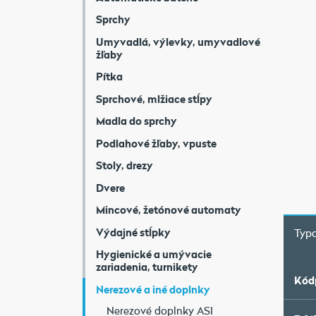
Sprchy
Umyvadlá, výlevky, umyvadlové
žľaby
Pítka
Sprchové, mlžiace stĺpy
Madla do sprchy
Podlahové žľaby, vpuste
Stoly, drezy
Dvere
Mincové, žetónové automaty
Výdajné stĺpky
Typo
Hygienické a umývacie
zariadenia, turnikety
Kód
Nerezové a iné doplnky
Nerezové doplnky ASI