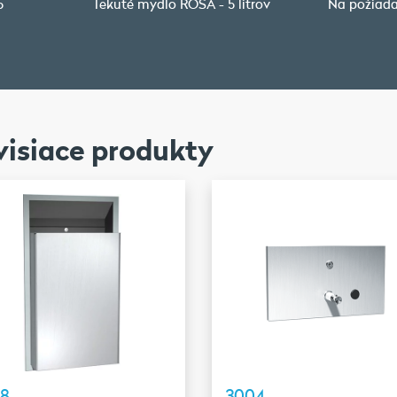
5
Tekuté mydlo ROSA - 5 litrov
Na požiada
visiace produkty
08
3004