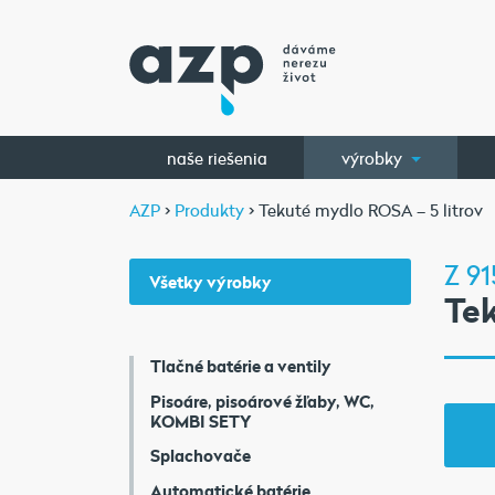
naše riešenia
výrobky
AZP
>
Produkty
> Tekuté mydlo ROSA – 5 litrov
Z 91
Všetky výrobky
Tek
Tlačné batérie a ventily
Pisoáre, pisoárové žľaby, WC,
KOMBI SETY
Splachovače
Automatické batérie