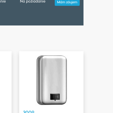
nie
Na požiadanie
Mám záujem
3009