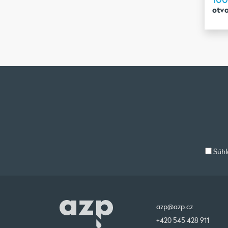
otvo
Súhl
azp@azp.cz
+420 545 428 911