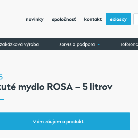
novinky
spoločnosť
kontakt
ekiosky
zakázková výroba
servis a podpora
referenc
5
uté mydlo ROSA – 5 litrov
Mám záujem o produkt