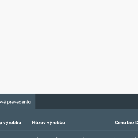
vé prevedenia
p výrobku
Názov výrobku
Cena bez 