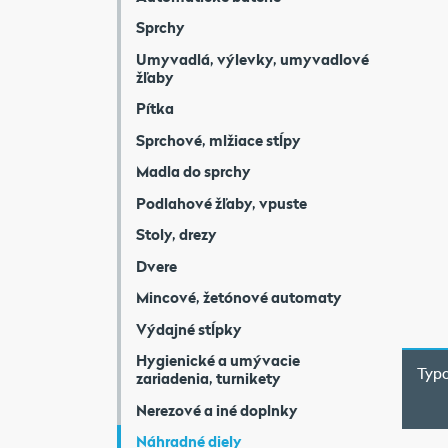
Sprchy
Umyvadlá, výlevky, umyvadlové
žľaby
Pítka
Sprchové, mlžiace stĺpy
Madla do sprchy
Podlahové žľaby, vpuste
Stoly, drezy
Dvere
Mincové, žetónové automaty
Výdajné stĺpky
Hygienické a umývacie
Typo
zariadenia, turnikety
Nerezové a iné doplnky
Náhradné diely