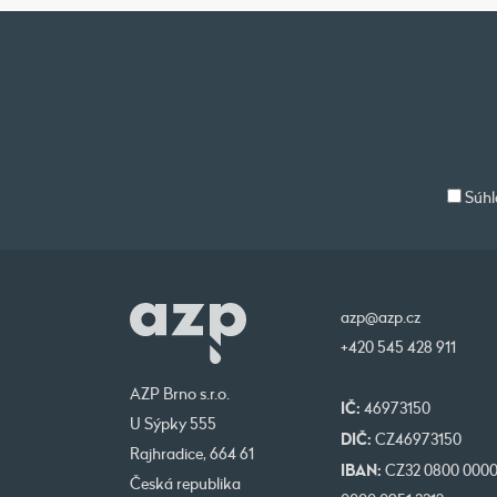
Súhl
azp@azp.cz
+420 545 428 911
AZP Brno s.r.o.
IČ:
46973150
U Sýpky 555
DIČ:
CZ46973150
Rajhradice, 664 61
IBAN:
CZ32 0800 000
Česká republika