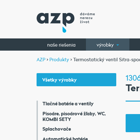
naše riešenia
výrobky
AZP
>
Produkty
> Termostatický ventil Sitra-spo
1306
Všetky výrobky
Ter
Tlačné batérie a ventily
Pisoáre, pisoárové žľaby, WC,
KOMBI SETY
Splachovače
Automatické batérie