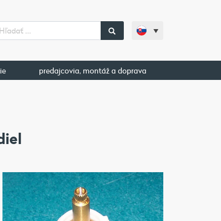
ie
predajcovia, montáž a doprava
diel