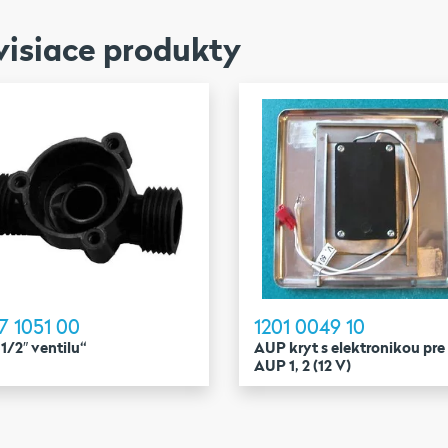
visiace produkty
7 1051 00
1201 0049 10
 1/2″ ventilu“
AUP kryt s elektronikou pre
AUP 1, 2 (12 V)