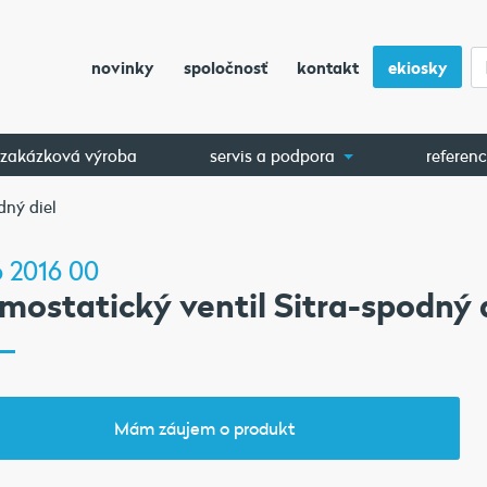
novinky
spoločnosť
kontakt
ekiosky
zakázková výroba
servis a podpora
referenc
dný diel
 2016 00
mostatický ventil Sitra-spodný 
Mám záujem o produkt