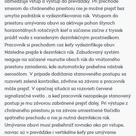
obmedzuje vstup a výstup do prevádzky. Pri prechode
smerom do chráneného priestoru nie je možné prejsť bez
umytia podrážok a vydezinfikovania rúk. Vstupom do
priestoru umývania obuvi sa aktivuje pohon štyroch
horizontálnych rotačných kief a súčasne začne z trysiek
prúdiť voda s nariedeným dezinfekčným prostriedkom.
Pracovník si prechodom cez kefy vydezinfikuje obuv.
Následne prejde k dezinfekcii rúk. Zabudovaný systém
reaguje na súčasné vsunutie oboch rúk do vnútorného
priestoru zariadenia, kde automaticky prebehne nástrek
aerosólom. V prípade dodržania stanoveného postupu sa
rozsvieti zelená kontrolka, zdvihne sa závora a pracovník
môže prejsť. V opačnej situácii sa rozsvieti červené
signalizačné svetlo , a keď pracovník nezopakuje stanovený
postup je mu závorou zabránené prejsť ďalej. Pri výstupe z
chráneného priestoru je na závore umiestnené tlačidlo
spätného prechodu a nie je nutná dezinfekcia rúk.
Umývanie obuvi musí prebehnúť rovnako ako pri vstupe,
naviac sú v prevádzke i vertikálne kefy pre umývanie