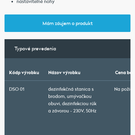
nastaviteľné nohy
Mám záujem o produkt
Typové prevedenia
Kódp výrobku
Názov výrobku
Cena bez
DSO 01
dezinfekčná stanica s
Na požia
brodom, umývačkou
obuvi, dezinfekciou rúk
a závorou - 230V, 50Hz