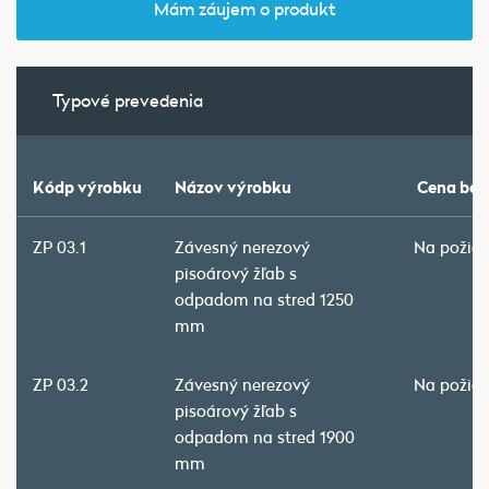
Mám záujem o produkt
Typové prevedenia
Kódp výrobku
Názov výrobku
Cena bez
ZP 03.1
Závesný nerezový
Na požia
pisoárový žľab s
odpadom na stred 1250
mm
ZP 03.2
Závesný nerezový
Na požia
pisoárový žľab s
odpadom na stred 1900
mm