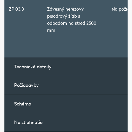
ZP 03.3
Závesný nerezový
Na požia
pisoárový žľab s
odpadom na stred 2500
mm
Technické detaily
Požiadavky
Schéma
Na stiahnutie