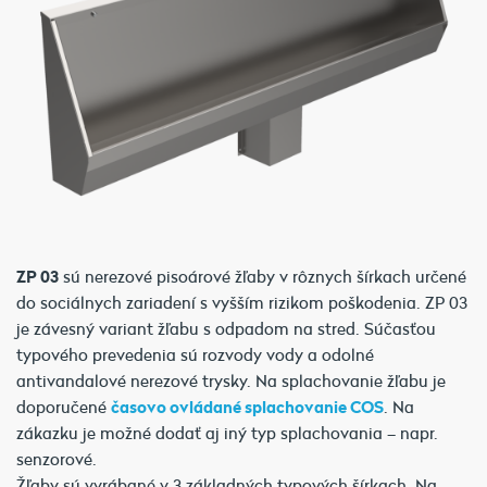
ZP 03
sú nerezové pisoárové žľaby v rôznych šírkach určené
do sociálnych zariadení s vyšším rizikom poškodenia. ZP 03
je závesný variant žľabu s odpadom na stred. Súčasťou
typového prevedenia sú rozvody vody a odolné
antivandalové nerezové trysky. Na splachovanie žľabu je
doporučené
časovo ovládané splachovanie COS
. Na
zákazku je možné dodať aj iný typ splachovania – napr.
senzorové.
Žľaby sú vyrábané v 3 základných typových šírkach. Na