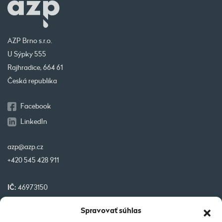
AZP Brno s.r.o.
U Sýpky 555
Rajhradice, 664 61
Česká republika
Facebook
LinkedIn
azp@azp.cz
+420 545 428 911
IČ:
46973150
DIČ:
CZ46973150
Spravovať súhlas
IBAN:
CZ32 0800 0000 0000 0951 3312