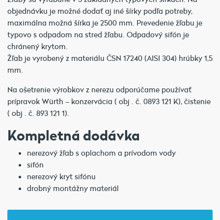
objednávku je možné dodať aj iné šírky podľa potreby,
maximálna možná šírka je 2500 mm. Prevedenie žľabu je
typovo s odpadom na stred žľabu. Odpadový sifón je
chránený krytom.
Žľab je vyrobený z materiálu ČSN 17240 (AISI 304) hrúbky 1,5
mm.
Na ošetrenie výrobkov z nerezu odporúčame používať
prípravok Würth – konzervácia ( obj . č. 0893 121 K), čistenie
( obj . č. 893 121 1).
Kompletná dodávka
nerezový žľab s oplachom a prívodom vody
sifón
nerezový kryt sifónu
drobný montážny materiál