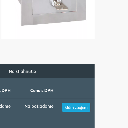
a
Na stiahnutie
z DPH
Cena s DPH
danie
Na požiadanie
Mám záujem