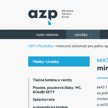
naše riešenia
výrobky
AZP
>
Produkty
> mincový automat pre jednu s
MAS
Všetky výrobky
mi
Tlačné batérie a ventily
MAS 1 
Pisoáre, pisoárové žľaby, WC,
KOMBI SETY
sa je
zvolen
Splachovače
a urči
Automatické batérie