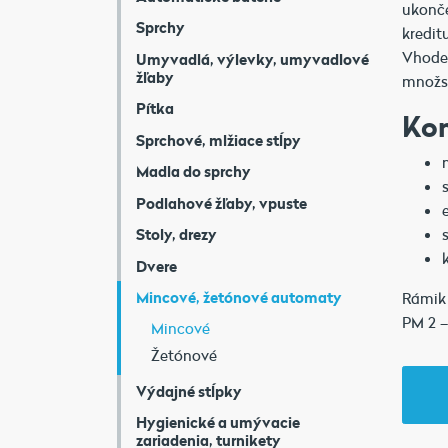
ukonče
Sprchy
kredit
Vhoden
Umyvadlá, výlevky, umyvadlové
žľaby
množst
Pítka
Ko
Sprchové, mlžiace stĺpy
Madla do sprchy
Podlahové žľaby, vpuste
Stoly, drezy
Dvere
Mincové, žetónové automaty
Rámik
PM 2 –
Mincové
Žetónové
Výdajné stĺpky
Hygienické a umývacie
zariadenia, turnikety