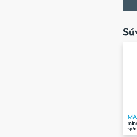
Sú
MA
minc
spŕc