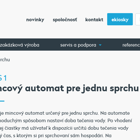
novinky
spoločnosť
kontakt
ekiosky
zakázková výroba
servis a podpora
referenc
prchu
 1
ncový automat pre jednu sprchu
je mincový automat určený pre jednu sprchu. Na automate
dnoduchým spôsobom nastaví doba tečenia vody. Po vhodení
ej čiastky má užívateľ k dispozícii určitú dobu tečenia vody
tý čas, s ktorým si pri sprchovaní sám hospodári. Na