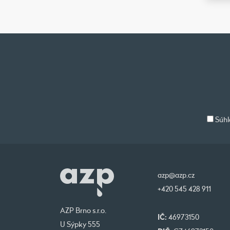
Súhl
azp@azp.cz
+420 545 428 911
AZP Brno s.r.o.
IČ:
46973150
U Sýpky 555