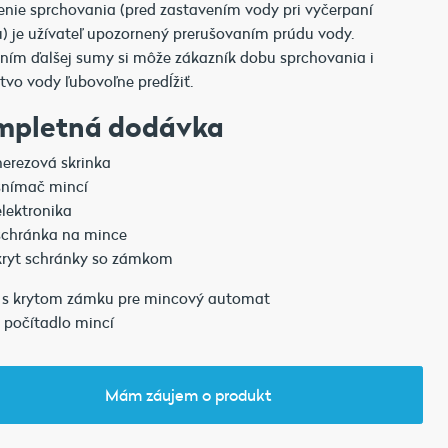
nie sprchovania (pred zastavením vody pri vyčerpaní
u) je užívateľ upozornený prerušovaním prúdu vody.
ím ďalšej sumy si môže zákazník dobu sprchovania i
vo vody ľubovoľne predĺžiť.
mpletná dodávka
nerezová skrinka
snímač mincí
elektronika
schránka na mince
kryt schránky so zámkom
 s krytom zámku pre mincový automat
 počítadlo mincí
Mám záujem o produkt