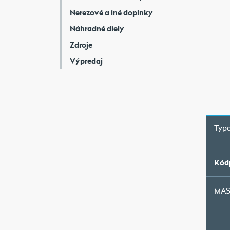
Nerezové a iné doplnky
Náhradné diely
Zdroje
Výpredaj
Typo
Kód
MAS