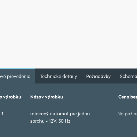
vé prevedenia
Technické detaily
Požiadavky
Schém
p výrobku
Názov výrobku
Cena be
 1
mincový automat pre jednu
Na požia
sprchu - 12V, 50 Hz