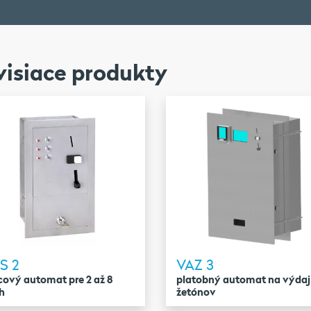
visiace produkty
S 2
VAZ 3
ový automat pre 2 až 8
platobný automat na výdaj
h
žetónov