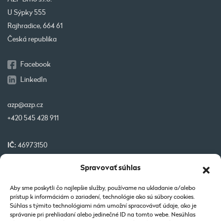
U Sýpky 555
Rajhradice, 664 61
Česká republika
Facebook
LinkedIn
azp@azp.cz
+420 545 428 911
IČ:
46973150
DIČ:
CZ46973150
Spravovať súhlas
IBAN:
CZ32 0800 0000 0000 0951 3312
BIC:
GIBA CZ PX
Aby sme poskytli čo najlepšie služby, používame na ukladanie a/alebo
prístup k informáciám o zariadení, technológie ako sú súbory cookies.
Súhlas s týmito technológiami nám umožní spracovávať údaje, ako je
Naše projekty spolufinancované EU
správanie pri prehliadaní alebo jedinečné ID na tomto webe. Nesúhlas